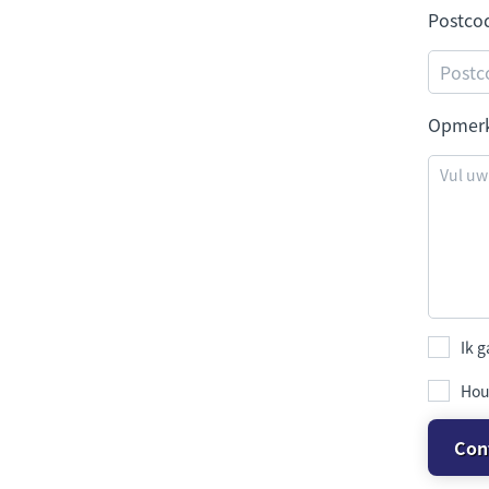
Postco
Opmer
Ik 
Hou
Con