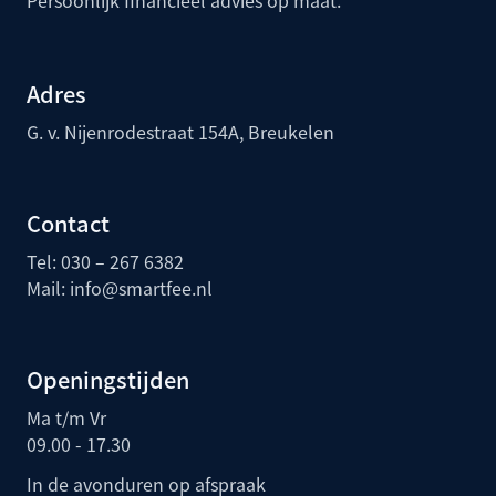
Persoonlijk financieel advies op maat.
Adres
G. v. Nijenrodestraat 154A, Breukelen
Contact
Tel: 030 – 267 6382
Mail:
info@smartfee.n
l
Openingstijden
Ma t/m Vr
09.00 - 17.30
In de avonduren op afspraak