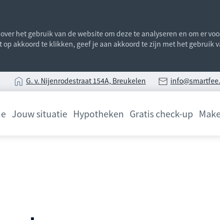
ver het gebruik van de website om deze te analyseren en om er voor 
st op akkoord te klikken, geef je aan akkoord te zijn met het gebruik
G
. v. Nijenrodestraat 154A, Breukelen
info@smartfee.
e
Jouw situatie
Hypotheken
Gratis check-up
Make