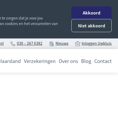
Akkoord
te zorgen dat je voor jou
 van cookies en het verzamelen van
Niet akkoord
nl
030 – 267 6382
Nieuws
Inloggen Uwkluis
laarsland
Verzekeringen
Over ons
Blog
Contact