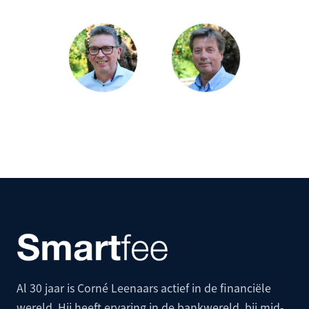
Al 30 jaar is Corné Leenaars actief in de financiële
wereld. Hij heeft ervaring in de bankwereld, bij mid-