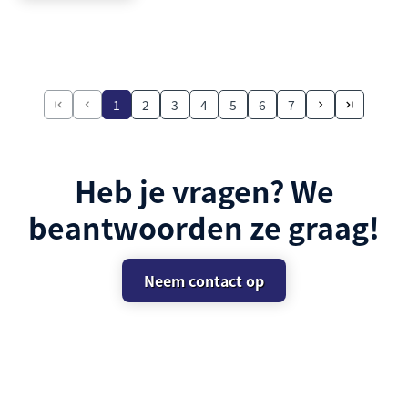
1
2
3
4
5
6
7
Heb je vragen? We
beantwoorden ze graag!
Neem contact op