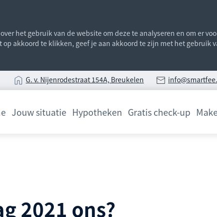
ver het gebruik van de website om deze te analyseren en om er voor 
st op akkoord te klikken, geef je aan akkoord te zijn met het gebruik
G
. v. Nijenrodestraat 154A, Breukelen
info@smartfee.
e
Jouw situatie
Hypotheken
Gratis check-up
Make
ag 2021 ons?