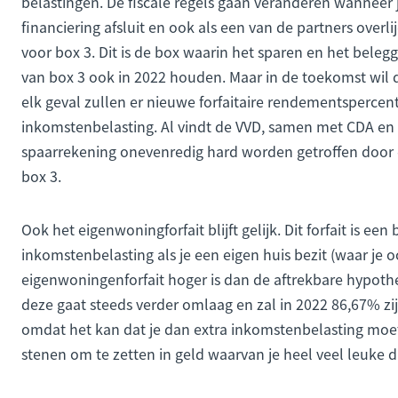
belastingen. De fiscale regels gaan veranderen wanneer
financiering afsluit en ook als een van de partners overl
voor box 3. Dit is de box waarin het sparen en het beleggen
van box 3 ook in 2022 houden. Maar in de toekomst wil
elk geval zullen er nieuwe forfaitaire rendementspercen
inkomstenbelasting. Al vindt de VVD, samen met CDA en 
spaarrekening onevenredig hard worden getroffen door de
box 3.
Ook het eigenwoningforfait blijft gelijk. Dit forfait is ee
inkomstenbelasting als je een eigen huis bezit (waar je oo
eigenwoningenforfait hoger is dan de aftrekbare hypothee
deze gaat steeds verder omlaag en zal in 2022 86,67% zij
omdat het kan dat je dan extra inkomstenbelasting moet
stenen om te zetten in geld waarvan je heel veel leuke 