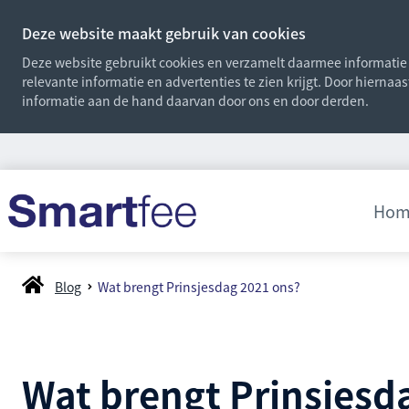
Deze website maakt gebruik van cookies
Deze website gebruikt cookies en verzamelt daarmee informatie o
relevante informatie en advertenties te zien krijgt. Door hiernaa
informatie aan de hand daarvan door ons en door derden.
Hom
Blog
Wat brengt Prinsjesdag 2021 ons?
Wat brengt Prinsjesd