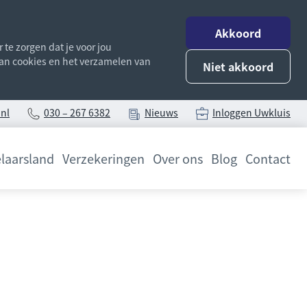
Akkoord
te zorgen dat je voor jou
 van cookies en het verzamelen van
Niet akkoord
nl
030 – 267 6382
Nieuws
Inloggen Uwkluis
laarsland
Verzekeringen
Over ons
Blog
Contact