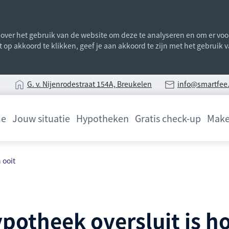
ver het gebruik van de website om deze te analyseren en om er voor 
st op akkoord te klikken, geef je aan akkoord te zijn met het gebruik
G
. v. Nijenrodestraat 154A, Breukelen
info@smartfee.
e
Jouw situatie
Hypotheken
Gratis check-up
Make
 ooit
potheek oversluit is ho