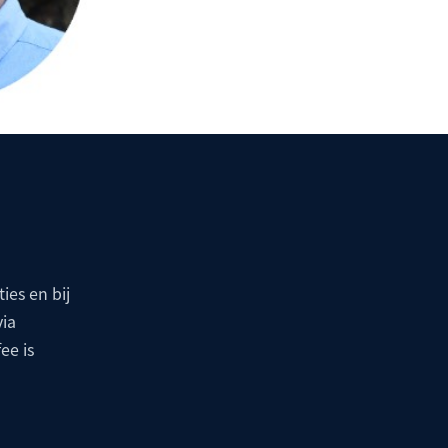
ies en bij
via
ee is