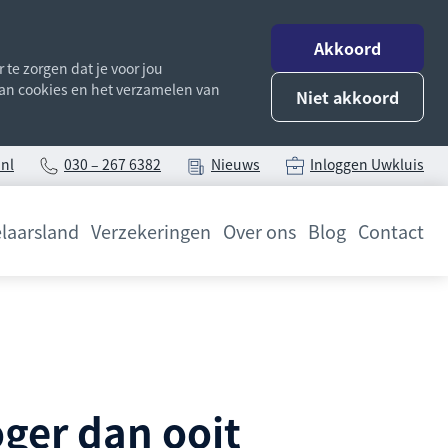
Akkoord
te zorgen dat je voor jou
 van cookies en het verzamelen van
Niet akkoord
nl
030 – 267 6382
Nieuws
Inloggen Uwkluis
laarsland
Verzekeringen
Over ons
Blog
Contact
ger dan ooit