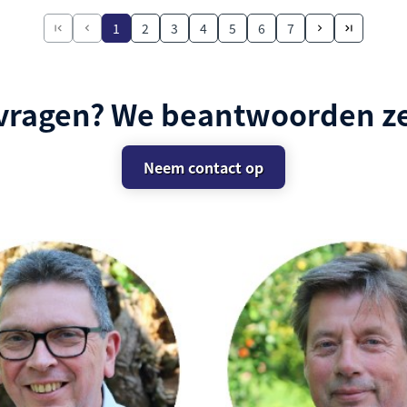
1
2
3
4
5
6
7
 vragen? We beantwoorden ze
Neem contact op