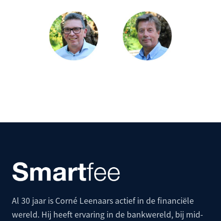
Al 30 jaar is Corné Leenaars actief in de financiële
wereld. Hij heeft ervaring in de bankwereld, bij mid-