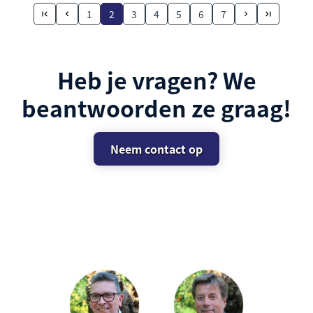
1
2
3
4
5
6
7
Heb je vragen? We
beantwoorden ze graag!
Neem contact op