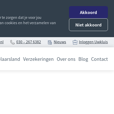
Akkoord
te zorgen dat je voor jou
 van cookies en het verzamelen van
Niet akkoord
nl
030 – 267 6382
Nieuws
Inloggen Uwkluis
laarsland
Verzekeringen
Over ons
Blog
Contact