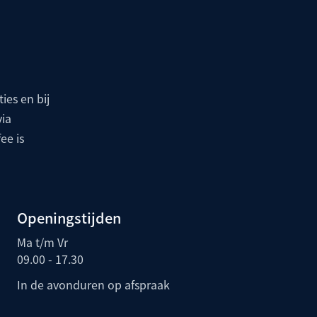
ies en bij
via
ee is
Openingstijden
Ma t/m Vr
09.00 - 17.30
In de avonduren op afspraak