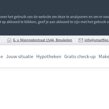
ver het gebruik van de website om deze te analyseren en om er voor 
st op akkoord te klikken, geef je aan akkoord te zijn met het gebruik
G
. v. Nijenrodestraat 154A, Breukelen
info@smartfee.
e
Jouw situatie
Hypotheken
Gratis check-up
Make