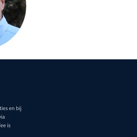
ies en bij
via
ee is