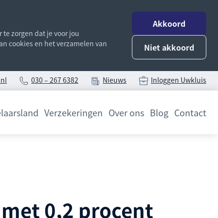
Akkoord
te zorgen dat je voor jou
 van cookies en het verzamelen van
Niet akkoord
nl
030 – 267 6382
Nieuws
Inloggen Uwkluis
laarsland
Verzekeringen
Over ons
Blog
Contact
 met 0,2 procent