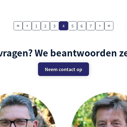
1
2
3
4
5
6
7
 vragen? We beantwoorden ze
Neem contact op