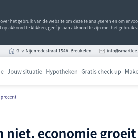
ver het gebruik van de website om deze te analyseren en om er voor 
st op akkoord te klikken, geef je aan akkoord te zijn met het gebruik
G
. v. Nijenrodestraat 154A, Breukelen
info@smartfee.
e
Jouw situatie
Hypotheken
Gratis check-up
Make
2 procent
h niet, economie groeit