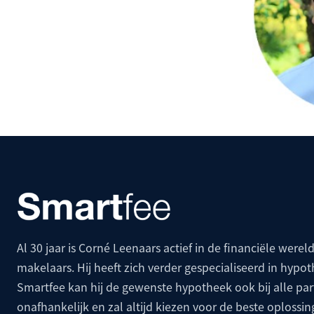
Al 30 jaar is Corné Leenaars actief in de financiële wereld
makelaars. Hij heeft zich verder gespecialiseerd in hypo
Smartfee kan hij de gewenste hypotheek ook bij alle p
onafhankelijk en zal altijd kiezen voor de beste oplossin