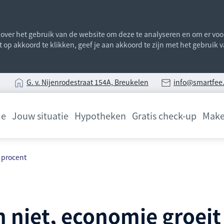
ver het gebruik van de website om deze te analyseren en om er voor 
st op akkoord te klikken, geef je aan akkoord te zijn met het gebruik
G
. v. Nijenrodestraat 154A, Breukelen
info@smartfee.
e
Jouw situatie
Hypotheken
Gratis check-up
Make
2 procent
h niet, economie groeit