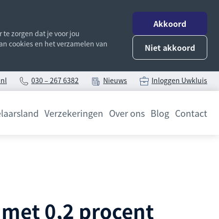
Akkoord
te zorgen dat je voor jou
 van cookies en het verzamelen van
Niet akkoord
nl
030 – 267 6382
Nieuws
Inloggen Uwkluis
laarsland
Verzekeringen
Over ons
Blog
Contact
 met 0,2 procent