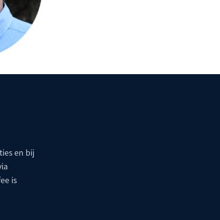
ies en bij
via
ee is