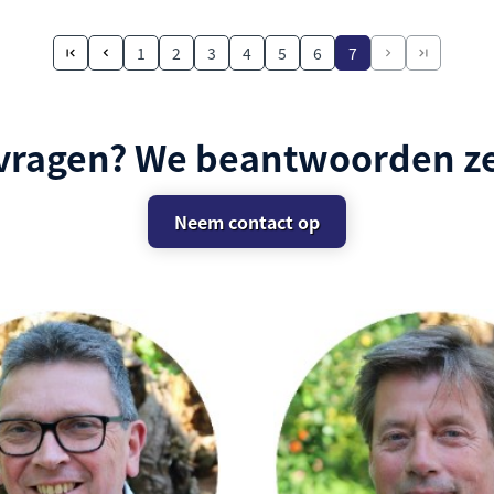
1
2
3
4
5
6
7
 vragen? We beantwoorden ze
Neem contact op