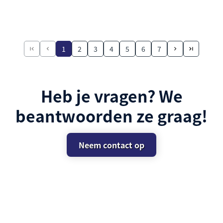
1
2
3
4
5
6
7
Heb je vragen? We
beantwoorden ze graag!
Neem contact op