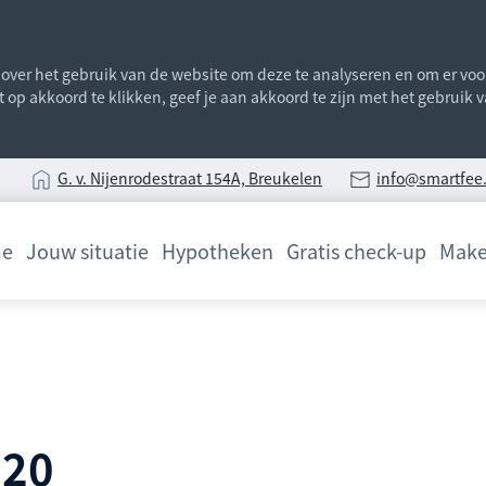
ver het gebruik van de website om deze te analyseren en om er voor 
st op akkoord te klikken, geef je aan akkoord te zijn met het gebruik
G
. v. Nijenrodestraat 154A, Breukelen
info@smartfee.
e
Jouw situatie
Hypotheken
Gratis check-up
Make
020