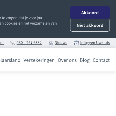
Akkoord
te zorgen dat je voor jou
 van cookies en het verzamelen van
Niet akkoord
nl
030 – 267 6382
Nieuws
Inloggen Uwkluis
laarsland
Verzekeringen
Over ons
Blog
Contact