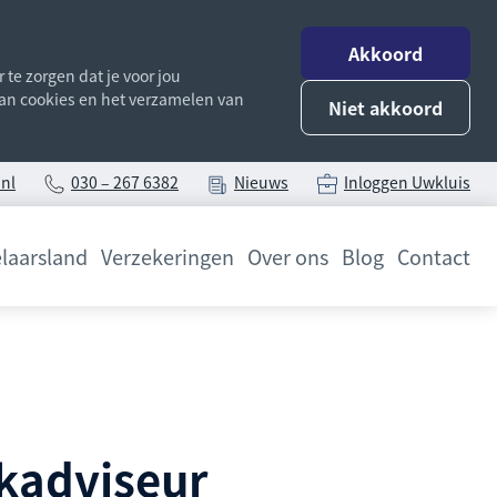
Akkoord
te zorgen dat je voor jou
 van cookies en het verzamelen van
Niet akkoord
nl
030 – 267 6382
Nieuws
Inloggen Uwkluis
laarsland
Verzekeringen
Over ons
Blog
Contact
kadviseur