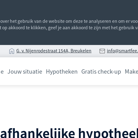
ver het gebruik van de website om deze te analyseren en om er voor 
st op akkoord te klikken, geef je aan akkoord te zijn met het gebruik
G
. v. Nijenrodestraat 154A, Breukelen
info@smartfee.
e
Jouw situatie
Hypotheken
Gratis check-up
Make
afhankelijke hypothee