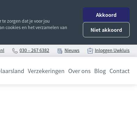
Akkoord
te zorgen dat je voor jou
 van cookies en het verzamelen van
Niet akkoord
nl
030 – 267 6382
Nieuws
Inloggen Uwkluis
laarsland
Verzekeringen
Over ons
Blog
Contact