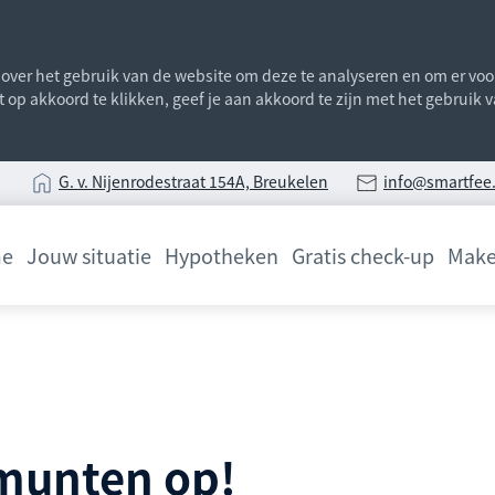
ver het gebruik van de website om deze te analyseren en om er voor 
st op akkoord te klikken, geef je aan akkoord te zijn met het gebruik
G
. v. Nijenrodestraat 154A, Breukelen
info@smartfee.
e
Jouw situatie
Hypotheken
Gratis check-up
Make
 munten op!