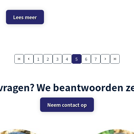
Lees meer
1
2
3
4
5
6
7
 vragen? We beantwoorden ze
Neem contact op