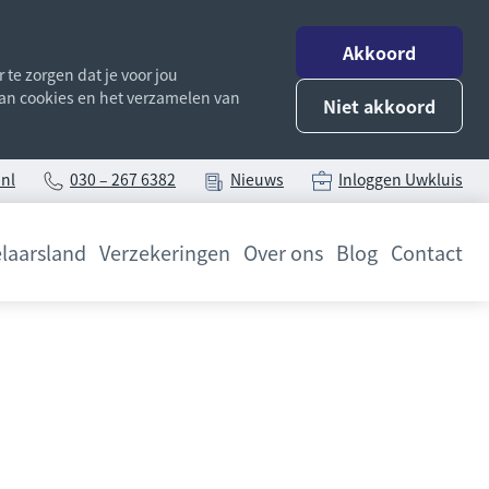
Akkoord
te zorgen dat je voor jou
 van cookies en het verzamelen van
Niet akkoord
nl
030 – 267 6382
Nieuws
Inloggen Uwkluis
laarsland
Verzekeringen
Over ons
Blog
Contact