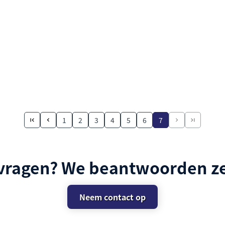
1
2
3
4
5
6
7
 vragen? We beantwoorden ze
Neem contact op