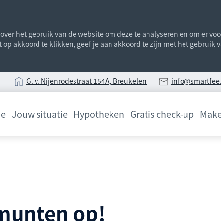
ver het gebruik van de website om deze te analyseren en om er voor 
st op akkoord te klikken, geef je aan akkoord te zijn met het gebruik
G
. v. Nijenrodestraat 154A, Breukelen
info@smartfee.
e
Jouw situatie
Hypotheken
Gratis check-up
Make
 munten op!