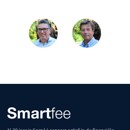
Al 30 jaar is Corné Leenaars actief in de financiële