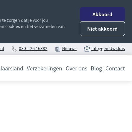
Akkoord
te zorgen dat je voor jou
 van cookies en het verzamelen van
Niet akkoord
nl
030 – 267 6382
Nieuws
Inloggen Uwkluis
laarsland
Verzekeringen
Over ons
Blog
Contact