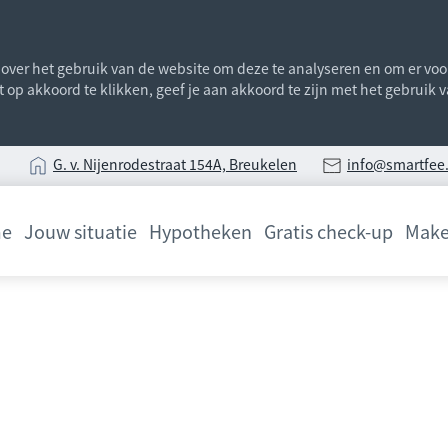
ver het gebruik van de website om deze te analyseren en om er voor 
st op akkoord te klikken, geef je aan akkoord te zijn met het gebruik
G
. v. Nijenrodestraat 154A, Breukelen
info@smartfee.
e
Jouw situatie
Hypotheken
Gratis check-up
Make