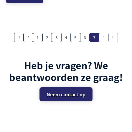
1
2
3
4
5
6
7
Heb je vragen? We
beantwoorden ze graag!
Neem contact op