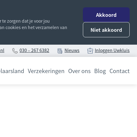
Akkoord
te zorgen dat je voor jou
 van cookies en het verzamelen van
Niet akkoord
nl
030 – 267 6382
Nieuws
Inloggen Uwkluis
laarsland
Verzekeringen
Over ons
Blog
Contact