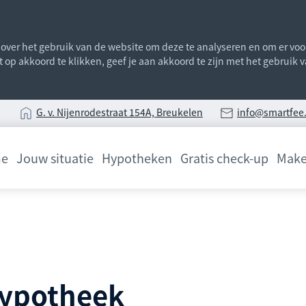
ver het gebruik van de website om deze te analyseren en om er voor 
st op akkoord te klikken, geef je aan akkoord te zijn met het gebruik
G
. v. Nijenrodestraat 154A, Breukelen
info@smartfee.
e
Jouw situatie
Hypotheken
Gratis check-up
Make
 hypotheek