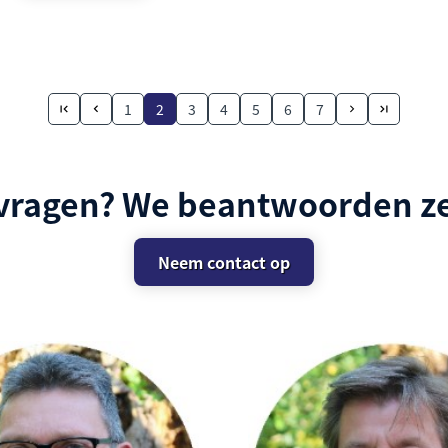
1
2
3
4
5
6
7
 vragen? We beantwoorden ze
Neem contact op