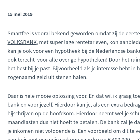
15 mei 2019
Smartfee is vooral bekend geworden omdat zij de eerste
VOLKSBANK
, met super lage rentetarieven, kon aanbieden
kan je ook voor een hypotheek bij de Nederlandse banken
ook terecht voor alle overige hypotheken! Door het ru
het best bij je past. Bijvoorbeeld als je interesse hebt i
zogenaamd geld uit stenen halen.
Daar is hele mooie oplossing voor. En dat wil ik graag t
bank en voor jezelf. Hierdoor kan je, als een extra bedra
bijschrijven op de hoofdsom. Hierdoor neemt wel je schul
maandlasten dus niet hoeft te betalen. De bank zal je 
je inkomen niet voldoende is. Een voorbeeld om dit te ver
een huis met een vrije verkoopwaarde van € 400.000,- .