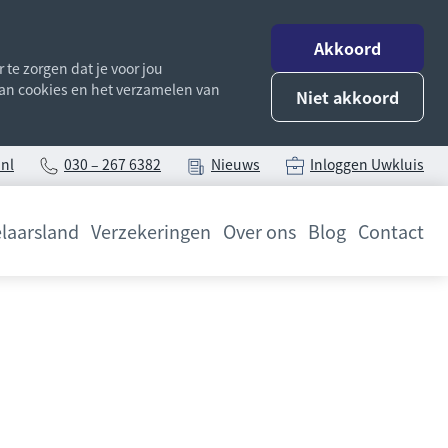
Akkoord
te zorgen dat je voor jou
 van cookies en het verzamelen van
Niet akkoord
nl
030 – 267 6382
Nieuws
Inloggen Uwkluis
laarsland
Verzekeringen
Over ons
Blog
Contact