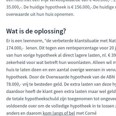
35.000,-. De huidige hypotheek is € 156.000,-.De huidige 
overwaarde uit hun huis opnemen.
Wat is de oplossing?
Er is een leennorm, “de verbeterde klantsituatie met N
174.000,- lenen. Dit tegen een rentepercentage voor 20 
van hun vorige hypotheek al direct lagere lasten, nl. € 3
zekerheid voor wat betreft hun woonlasten. Alleen wil
huis te laten doen en een aantal overige wensen in verv
hypotheek. Door de Overwaarde hypotheek van de ABN A
78.000,- vrij te besteden geld. De extra lasten van dez
daardoor heeft de klant geen extra lasten maar wel geld u
de totale hypotheekschuld zijn toegenomen tot ongeveer 
voldoende over om de volledige hypotheek in te lossen zel
anders en daarom
kom langs of bel
met Corné