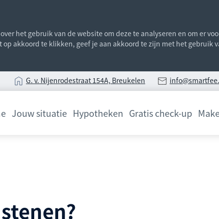
ver het gebruik van de website om deze te analyseren en om er voor 
st op akkoord te klikken, geef je aan akkoord te zijn met het gebruik
G
. v. Nijenrodestraat 154A, Breukelen
info@smartfee.
e
Jouw situatie
Hypotheken
Gratis check-up
Make
 stenen?