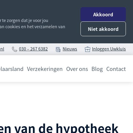
Akkoord
te zorgen dat je voor jou
 van cookies en het verzamelen van
Niet akkoord
nl
030 – 267 6382
Nieuws
Inloggen Uwkluis
laarsland
Verzekeringen
Over ons
Blog
Contact
zen van de hypotheek