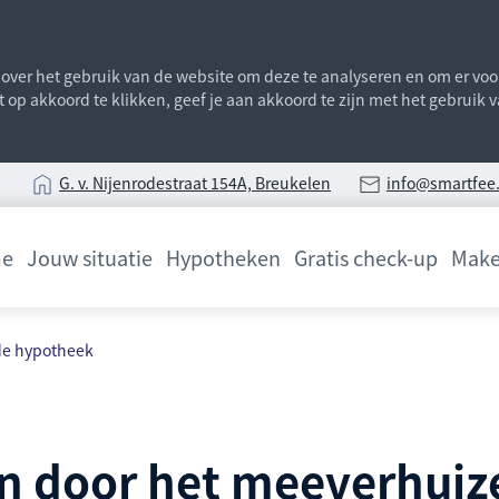
ver het gebruik van de website om deze te analyseren en om er voor 
st op akkoord te klikken, geef je aan akkoord te zijn met het gebruik
G
. v. Nijenrodestraat 154A, Breukelen
info@smartfee.
e
Jouw situatie
Hypotheken
Gratis check-up
Make
de hypotheek
en door het meeverhui