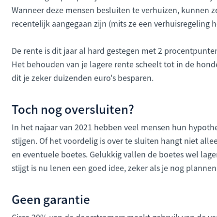
Wanneer deze mensen besluiten te verhuizen, kunnen ze 
recentelijk aangegaan zijn (mits ze een verhuisregeling 
De rente is dit jaar al hard gestegen met 2 procentpunten
Het behouden van je lagere rente scheelt tot in de honder
dit je zeker duizenden euro's besparen.
Toch nog oversluiten?
In het najaar van 2021 hebben veel mensen hun hypothe
stijgen. Of het voordelig is over te sluiten hangt niet al
en eventuele boetes. Gelukkig vallen de boetes wel lager
stijgt is nu lenen een goed idee, zeker als je nog plann
Geen garantie
Circa 20% van de doorstromers maakt gebruik van de verh