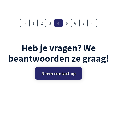
1
2
3
4
5
6
7
Heb je vragen? We
beantwoorden ze graag!
Neem contact op