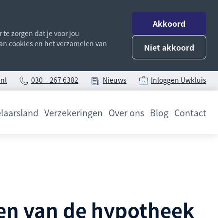
Akkoord
te zorgen dat je voor jou
 van cookies en het verzamelen van
Niet akkoord
nl
030 – 267 6382
Nieuws
Inloggen Uwkluis
laarsland
Verzekeringen
Over ons
Blog
Contact
zen van de hypotheek