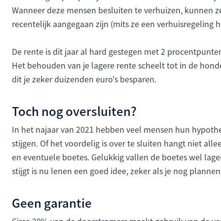
Wanneer deze mensen besluiten te verhuizen, kunnen ze 
recentelijk aangegaan zijn (mits ze een verhuisregeling 
De rente is dit jaar al hard gestegen met 2 procentpunten
Het behouden van je lagere rente scheelt tot in de honder
dit je zeker duizenden euro's besparen.
Toch nog oversluiten?
In het najaar van 2021 hebben veel mensen hun hypothe
stijgen. Of het voordelig is over te sluiten hangt niet al
en eventuele boetes. Gelukkig vallen de boetes wel lager
stijgt is nu lenen een goed idee, zeker als je nog plann
Geen garantie
Circa 20% van de doorstromers maakt gebruik van de verh