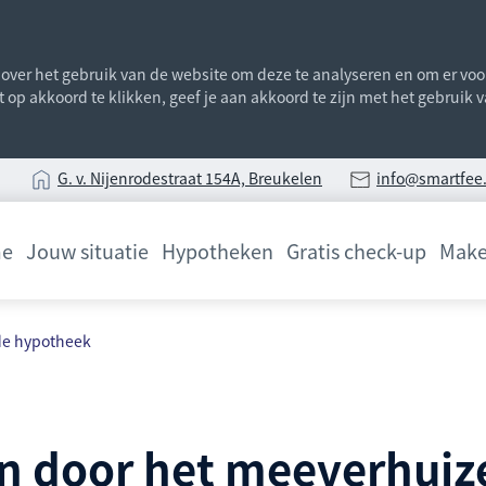
ver het gebruik van de website om deze te analyseren en om er voor 
st op akkoord te klikken, geef je aan akkoord te zijn met het gebruik
G
. v. Nijenrodestraat 154A, Breukelen
info@smartfee.
e
Jouw situatie
Hypotheken
Gratis check-up
Make
de hypotheek
en door het meeverhui