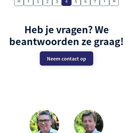
1
2
3
4
5
6
7
Heb je vragen? We
beantwoorden ze graag!
Neem contact op