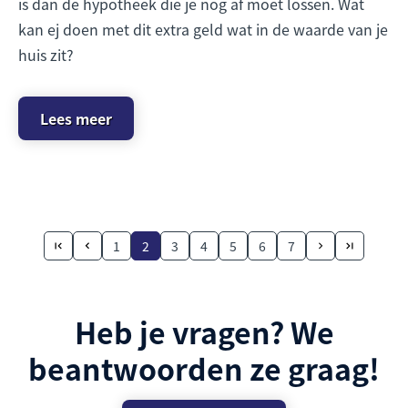
is dan de hypotheek die je nog af moet lossen. Wat
kan ej doen met dit extra geld wat in de waarde van je
huis zit?
Lees meer
1
2
3
4
5
6
7
Heb je vragen? We
beantwoorden ze graag!