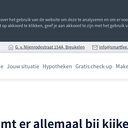
ver het gebruik van de website om deze te analyseren en om er voor 
st op akkoord te klikken, geef je aan akkoord te zijn met het gebruik
G
. v. Nijenrodestraat 154A, Breukelen
info@smartfee.
e
Jouw situatie
Hypotheken
Gratis check-up
Make
 er allemaal bij kijk