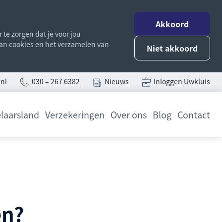
Akkoord
te zorgen dat je voor jou
 van cookies en het verzamelen van
Niet akkoord
nl
030 – 267 6382
Nieuws
Inloggen Uwkluis
laarsland
Verzekeringen
Over ons
Blog
Contact
en?